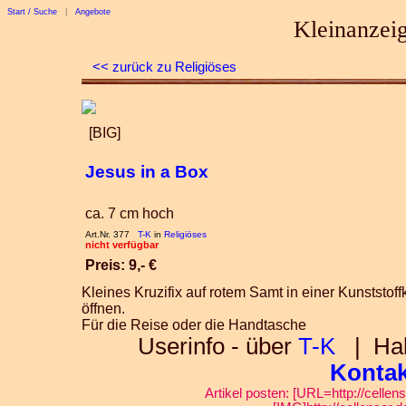
Start / Suche
|
Angebote
Kleinanzeig
<< zurück zu Religiöses
[BIG]
Jesus in a Box
ca. 7 cm hoch
Art.Nr. 377
T-K
in
Religiöses
nicht verfügbar
Preis: 9,- €
Kleines Kruzifix auf rotem Samt in einer Kunststoffk
öffnen.
Für die Reise oder die Handtasche
Userinfo - über
T-K
| Habe
Kontak
Artikel posten: [URL=http://cellen