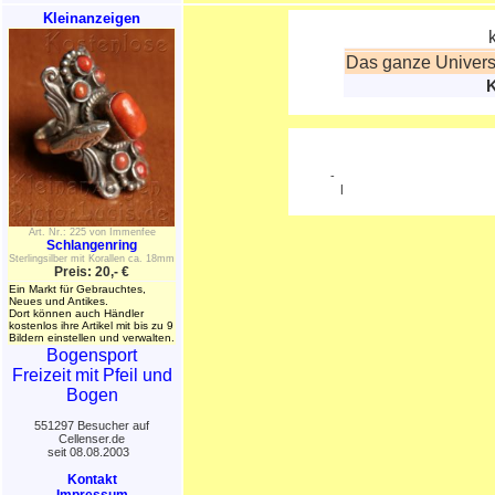
Kleinanzeigen
Das ganze Universu
K
-
|
Art. Nr.: 225 von Immenfee
Schlangenring
Sterlingsilber mit Korallen ca. 18mm
Preis: 20,- €
Ein Markt für Gebrauchtes,
Neues und Antikes.
Dort können auch Händler
kostenlos ihre Artikel mit bis zu 9
Bildern einstellen und verwalten.
Bogensport
Freizeit mit Pfeil und
Bogen
551297 Besucher auf
Cellenser.de
seit 08.08.2003
Kontakt