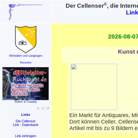
®
Der Cellenser
, die Inter
Lin
2026-08-07
Kunst u
Mittelalter und Langbogen
Konzerte
Gothic & Cosplay
11. 12. 19
Ein Markt für Antiquares, M
Links
Dort können Celler, Cellens
Die Cellenser
Link - Datenbank
Artikel mit bis zu 9 Bildern 
Link eintragen