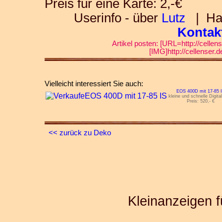
Preis für eine Karte: 2,-€
Userinfo - über
Lutz
| Habe
Kontakt
Artikel posten: [URL=http://cellen
[IMG]http://cellenser.
Vielleicht interessiert Sie auch:
EOS 400D mit 17-85 
kleine und schnelle Digit
Preis: 520,- €
<< zurück zu Deko
Kleinanzeigen f