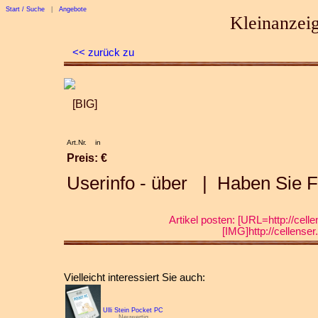
Start / Suche
|
Angebote
Kleinanzeig
<< zurück zu
[BIG]
Art.Nr.
in
Preis: €
Userinfo - über
| Haben Sie Fr
Artikel posten: [URL=http://cell
[IMG]http://cellense
Vielleicht interessiert Sie auch:
Ulli Stein Pocket PC
Neuwertig